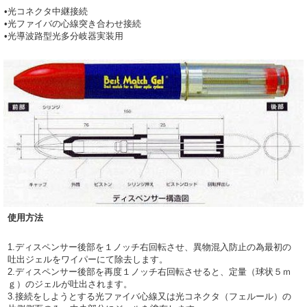
•光コネクタ中継接続
•光ファイバの心線突き合わせ接続
•光導波路型光多分岐器実装用
使用方法
1.ディスペンサー後部を１ノッチ右回転させ、異物混入防止の為最初の
吐出ジェルをワイパーにて除去します。
2.ディスペンサー後部を再度１ノッチ右回転させると、定量（球状５ｍ
ｇ）のジェルが吐出されます。
3.接続をしようとする光ファイバ心線又は光コネクタ（フェルール）の